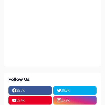
Follow Us
25.7k
39.3k
65.4k
23.9k