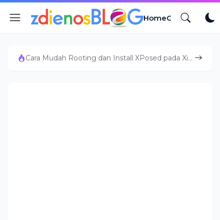
Home
Contact
Sitem
Cara Mudah Rooting dan Install XPosed pada Xiaomi Mi4i