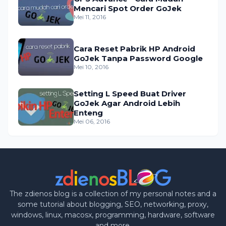
Mencari Spot Order GoJek
Mei 11, 2016
Cara Reset Pabrik HP Android
GoJek Tanpa Password Google
Mei 10, 2016
Setting L Speed Buat Driver
GoJek Agar Android Lebih
Enteng
Mei 06, 2016
The zdienos blog is a collection of my personal notes and a
some tutorial about blogging, SEO, networking, proxy,
windows, linux, macosx, programming, hardware, software
and more.