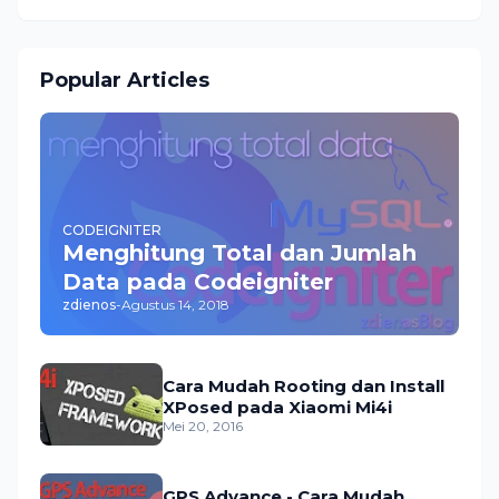
Popular Articles
CODEIGNITER
Menghitung Total dan Jumlah
Data pada Codeigniter
zdienos
-
Agustus 14, 2018
Cara Mudah Rooting dan Install
XPosed pada Xiaomi Mi4i
Mei 20, 2016
GPS Advance - Cara Mudah