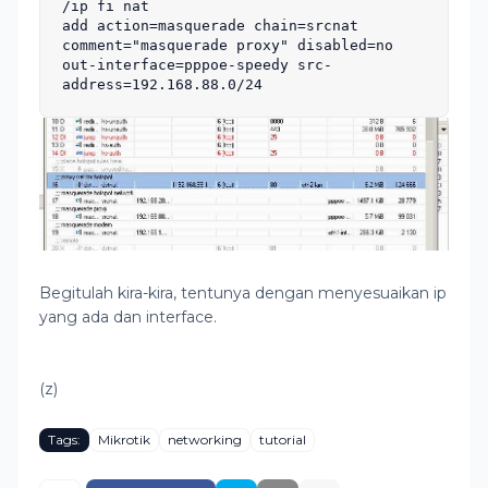
/ip fi nat

add action=masquerade chain=srcnat 
comment=
"masquerade proxy"
 disabled=no 
out
-
interface
=pppoe-speedy src-
address=192.168.88.0/24
Begitulah kira-kira, tentunya dengan menyesuaikan ip
yang ada dan interface.
(z)
Tags:
Mikrotik
networking
tutorial