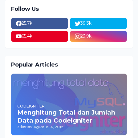
Follow Us
25.7k
39.3k
65.4k
23.9k
Popular Articles
CODEIGNITER
Menghitung Total dan Jumlah
Data pada Codeigniter
zdienos
-
Agustus 14, 2018