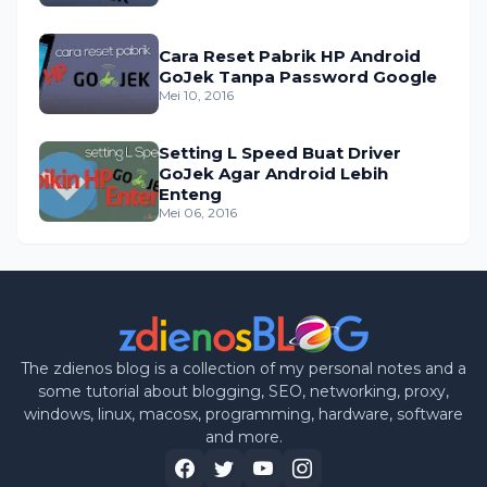
Cara Reset Pabrik HP Android
GoJek Tanpa Password Google
Mei 10, 2016
Setting L Speed Buat Driver
GoJek Agar Android Lebih
Enteng
Mei 06, 2016
The zdienos blog is a collection of my personal notes and a
some tutorial about blogging, SEO, networking, proxy,
windows, linux, macosx, programming, hardware, software
and more.