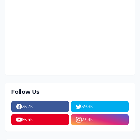
Follow Us
25.7k
39.3k
65.4k
23.9k