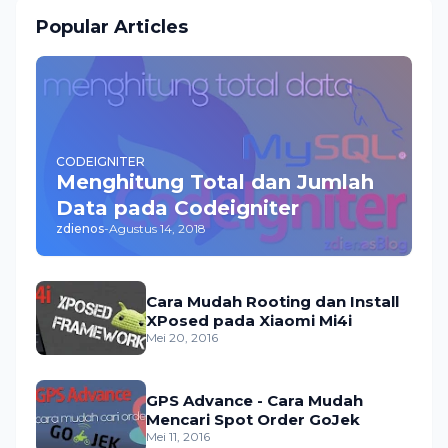
Popular Articles
CODEIGNITER
Menghitung Total dan Jumlah
Data pada Codeigniter
zdienos
-
Agustus 14, 2018
Cara Mudah Rooting dan Install
XPosed pada Xiaomi Mi4i
Mei 20, 2016
GPS Advance - Cara Mudah
Mencari Spot Order GoJek
Mei 11, 2016