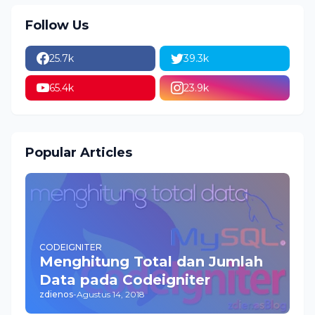
Follow Us
25.7k
39.3k
65.4k
23.9k
Popular Articles
CODEIGNITER
Menghitung Total dan Jumlah
Data pada Codeigniter
zdienos
-
Agustus 14, 2018