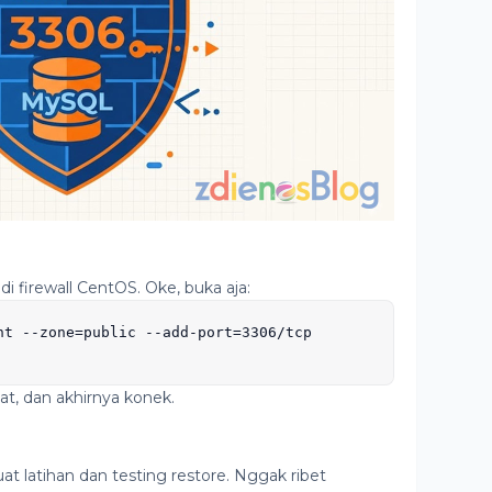
di firewall CentOS. Oke, buka aja:
nt --zone=public --add-port=3306/tcp

cat, dan akhirnya konek.
uat latihan dan testing restore. Nggak ribet