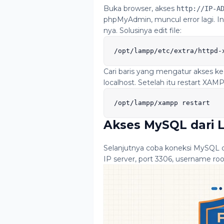
Buka browser, akses
http://IP-A
phpMyAdmin, muncul error lagi. I
nya. Solusinya edit file:
/opt/lampp/etc/extra/httpd-
Cari baris yang mengatur akses ke
localhost. Setelah itu restart XAM
/opt/lampp/xampp restart
Akses MySQL dari L
Selanjutnya coba koneksi MySQL da
IP server, port 3306, username roo