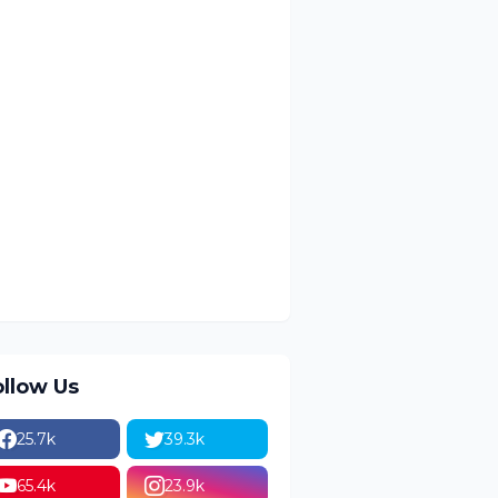
ollow Us
25.7k
39.3k
65.4k
23.9k