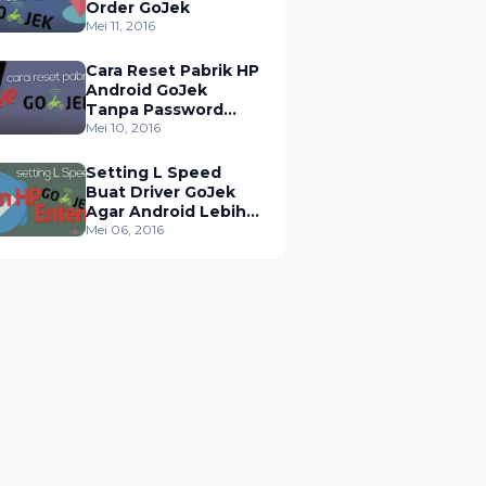
Order GoJek
Mei 11, 2016
Cara Reset Pabrik HP
Android GoJek
Tanpa Password
Google
Mei 10, 2016
Setting L Speed
Buat Driver GoJek
Agar Android Lebih
Enteng
Mei 06, 2016