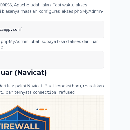
, Apache udah jalan. Tapi waktu akses
DDRESS
ni biasanya masalah konfigurasi akses phpMyAdmin-
xampp.conf
 phpMyAdmin, ubah supaya bisa diakses dari luar
PP:
uar (Navicat)
ri luar pakai Navicat. Buat koneksi baru, masukkan
t... dan ternyata
.
connection refused