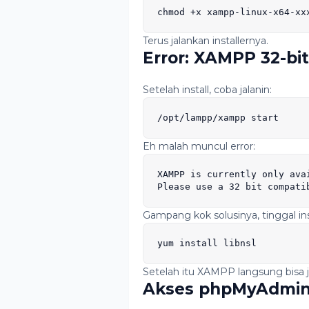
chmod +x xampp-linux-x64-xx
Terus jalankan installernya.
Error: XAMPP 32-bi
Setelah install, coba jalanin:
/opt/lampp/xampp start
Eh malah muncul error:
XAMPP is currently only ava
Please use a 32 bit compati
Gampang kok solusinya, tinggal ins
yum install libnsl
Setelah itu XAMPP langsung bisa j
Akses phpMyAdmin 