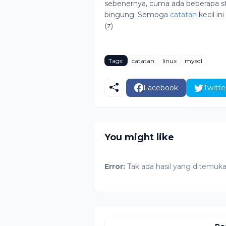
sebenernya, cuma ada beberapa st
bingung. Semoga
catatan
kecil in
(z)
Tags:
catatan
linux
mysql
Facebook
Twitte
You might like
Error:
Tak ada hasil yang ditemuk