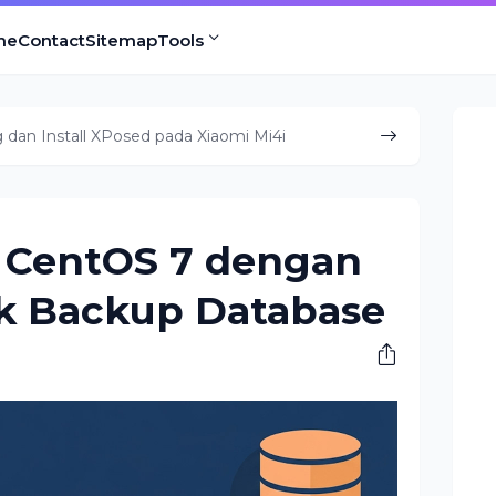
me
Contact
Sitemap
Tools
dan Install XPosed pada Xiaomi Mi4i
r CentOS 7 dengan
 Backup Database