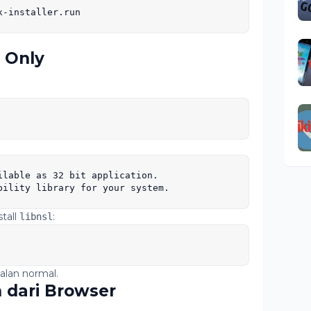
x-installer.run
t Only
ilable as 32 bit application.

bility library for your system.
tall
:
libnsl
alan normal.
dari Browser