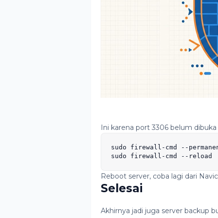
Ini karena port 3306 belum dibuka 
sudo firewall-cmd --permane
sudo firewall-cmd --reload
Reboot server, coba lagi dari Navi
Selesai
Akhirnya jadi juga server backup b