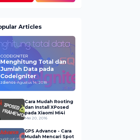
pular Articles
CODEIGNITER
Menghitung Total dan
Jumlah Data pada
Codeigniter
zdienos
-
Agustus 14, 2018
Cara Mudah Rooting
dan Install XPosed
pada Xiaomi Mi4i
Mei 20, 2016
GPS Advance - Cara
Mudah Mencari Spot