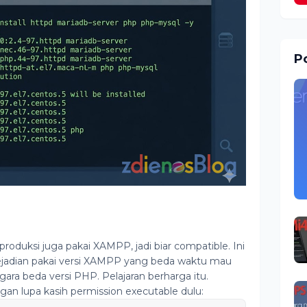
Po
oduksi juga pakai XAMPP, jadi biar compatible. Ini
ejadian pakai versi XAMPP yang beda waktu mau
gara beda versi PHP. Pelajaran berharga itu.
an lupa kasih permission executable dulu: