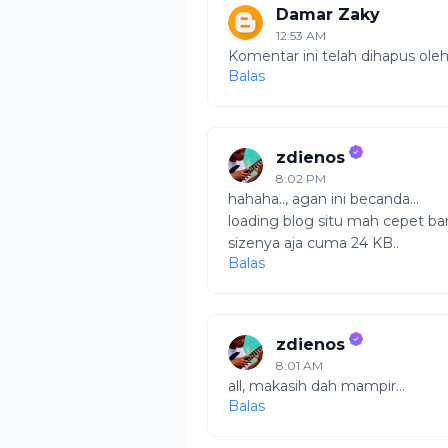
Damar Zaky
12:53 AM
Komentar ini telah dihapus ole
Balas
zdienos
8:02 PM
hahaha.., agan ini becanda...
loading blog situ mah cepet ban
sizenya aja cuma 24 KB..
Balas
zdienos
8:01 AM
all, makasih dah mampir...
Balas