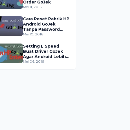
Order GoJek
Mei 11, 2016
Cara Reset Pabrik HP
Android GoJek
Tanpa Password
Google
Mei 10, 2016
Setting L Speed
Buat Driver GoJek
Agar Android Lebih
Enteng
Mei 06, 2016