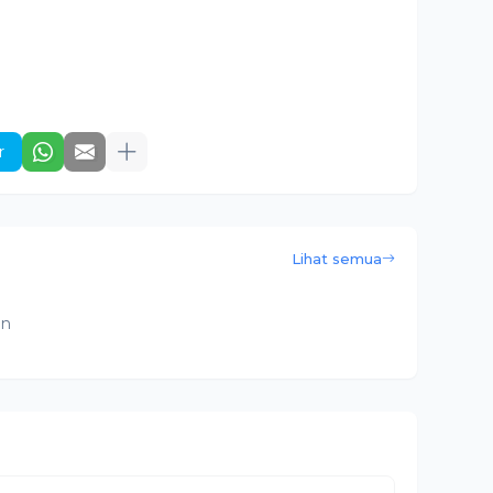
r
Lihat semua
an