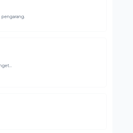
h pengarang.
get...