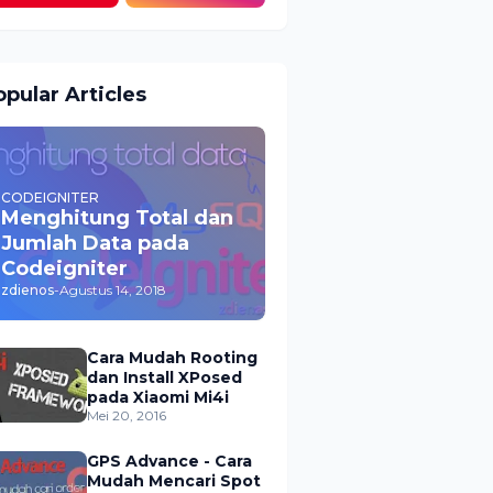
pular Articles
CODEIGNITER
Menghitung Total dan
Jumlah Data pada
Codeigniter
zdienos
-
Agustus 14, 2018
Cara Mudah Rooting
dan Install XPosed
pada Xiaomi Mi4i
Mei 20, 2016
GPS Advance - Cara
Mudah Mencari Spot