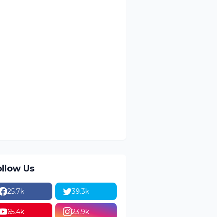
ollow Us
25.7k
39.3k
65.4k
23.9k