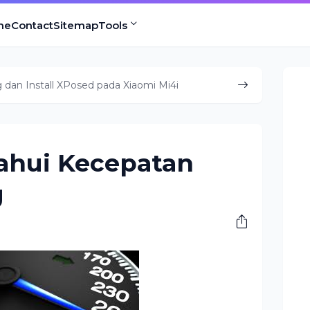
me
Contact
Sitemap
Tools
dan Install XPosed pada Xiaomi Mi4i
ahui Kecepatan
g