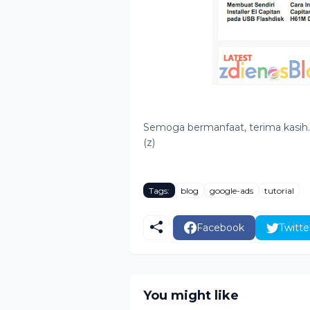
Semoga bermanfaat, terima kasih.
(z)
Tags:
blog
google-ads
tutorial
Facebook
Twitte
You might like