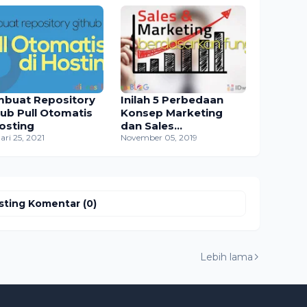
buat Repository
Inilah 5 Perbedaan
hub Pull Otomatis
Konsep Marketing
Hosting
dan Sales
ari 25, 2021
Berdasarkan
November 05, 2019
Fungsinya
sting Komentar (0)
Lebih lama