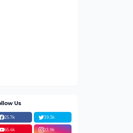
ollow Us
25.7k
39.3k
65.4k
23.9k