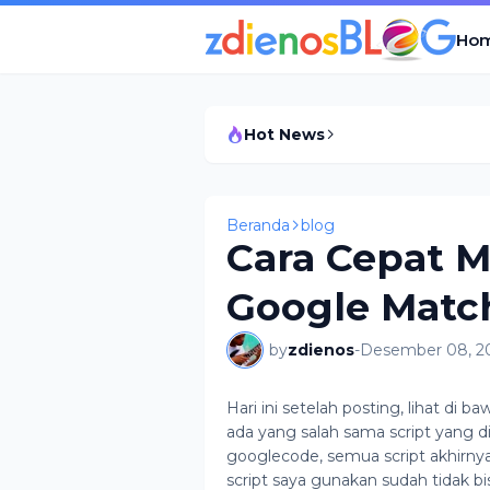
Ho
Hot News
Beranda
blog
Cara Cepat 
Google Matc
by
zdienos
-
Desember 08, 2
Hari ini setelah posting, lihat di
ada yang salah sama script yang 
googlecode, semua script akhirnya
script saya gunakan sudah tidak bisa