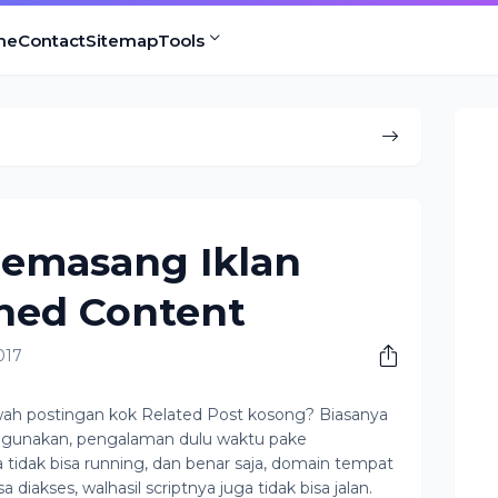
me
Contact
Sitemap
Tools
Memasang Iklan
hed Content
017
 bawah postingan kok Related Post kosong? Biasanya
digunakan, pengalaman dulu waktu pake
 tidak bisa running, dan benar saja, domain tempat
 diakses, walhasil scriptnya juga tidak bisa jalan.